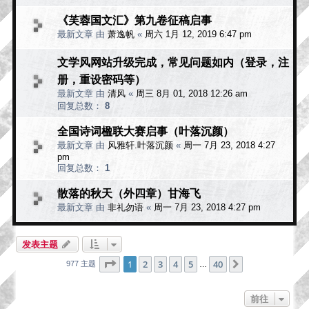
《芙蓉国文汇》第九卷征稿启事
最新文章 由
萧逸帆
«
周六 1月 12, 2019 6:47 pm
文学风网站升级完成，常见问题如内（登录，注
册，重设密码等）
最新文章 由
清风
«
周三 8月 01, 2018 12:26 am
回复总数：
8
全国诗词楹联大赛启事（叶落沉颜）
最新文章 由
风雅轩.叶落沉颜
«
周一 7月 23, 2018 4:27
pm
回复总数：
1
散落的秋天（外四章）甘海飞
最新文章 由
非礼勿语
«
周一 7月 23, 2018 4:27 pm
发表主题
分页：
1
/
40
1
2
3
4
5
40
下一页
977 主题
…
前往