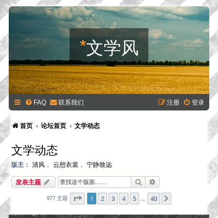
*
文学风
FAQ
联系我们
注册
登录
首页
论坛首页
文学动态
文学动态
版主：
清风
，
云想衣裳
，
宁静致远
搜索
高级搜索
发表主题
分页：
1
/
40
1
2
3
4
5
40
下一页
977 主题
…