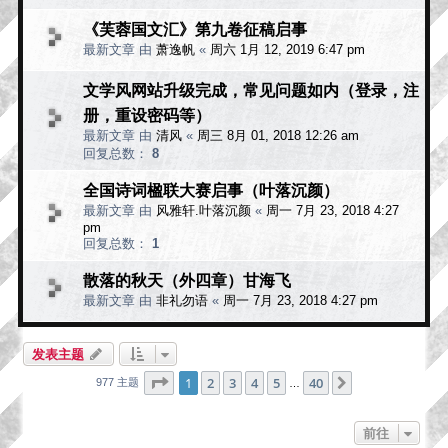
《芙蓉国文汇》第九卷征稿启事
最新文章 由
萧逸帆
«
周六 1月 12, 2019 6:47 pm
文学风网站升级完成，常见问题如内（登录，注
册，重设密码等）
最新文章 由
清风
«
周三 8月 01, 2018 12:26 am
回复总数：
8
全国诗词楹联大赛启事（叶落沉颜）
最新文章 由
风雅轩.叶落沉颜
«
周一 7月 23, 2018 4:27
pm
回复总数：
1
散落的秋天（外四章）甘海飞
最新文章 由
非礼勿语
«
周一 7月 23, 2018 4:27 pm
发表主题
分页：
1
/
40
1
2
3
4
5
40
下一页
977 主题
…
前往