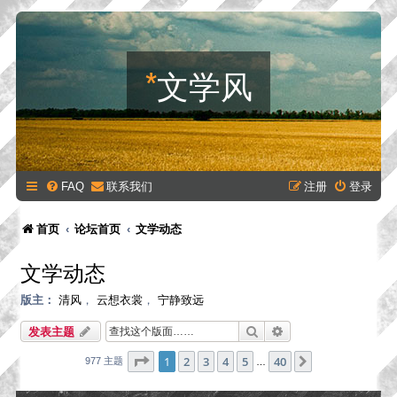
*
文学风
FAQ
联系我们
注册
登录
首页
论坛首页
文学动态
文学动态
版主：
清风
，
云想衣裳
，
宁静致远
搜索
高级搜索
发表主题
分页：
1
/
40
1
2
3
4
5
40
下一页
977 主题
…