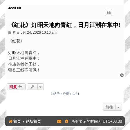
JoelLuk
《红花》灯昭天地向青红，日月江潮在掌中!
帖
周日 5月 24, 2026 10:16 am
子
《红花》
灯昭天地向青红，
日月江潮在掌中；
小庙英雄莲圣处，
朝香三线不清风！
页
首
回复
1 帖子 • 分页：
1
/
1
前往
首页
论坛首页
所有显示的时间为
UTC+08:00