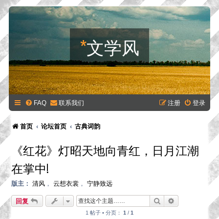
*
文学风
FAQ
联系我们
注册
登录
首页
论坛首页
古典词韵
《红花》灯昭天地向青红，日月江潮
在掌中!
版主：
清风
，
云想衣裳
，
宁静致远
搜索
高级搜索
回复
1 帖子 • 分页：
1
/
1