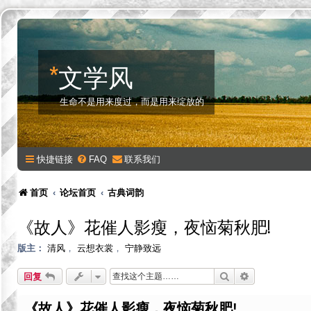
*
文学风
生命不是用来度过，而是用来绽放的
快捷链接
FAQ
联系我们
首页
论坛首页
古典词韵
《故人》花催人影瘦，夜恼菊秋肥!
版主：
清风
，
云想衣裳
，
宁静致远
搜索
高级搜索
回复
《故人》花催人影瘦，夜恼菊秋肥!