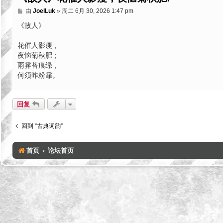
帖
由
JoelLuk
»
周二 6月 30, 2026 1:47 pm
子
《故人》
花催人影瘦，
夜恼菊秋肥；
雨霁苔痕绿，
何须昨粉霏。
回复
回到 “古典词韵”
首页
论坛首页