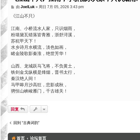
帖
由
JoelLuk
»
周日 7月 05, 2026 3:43 pm
子
《江山不只》
江南、小桥流水人家，只识烟雨，
粉墙黛瓦错落皆青雅，浙舒浔溪，
苏杭甲天下！
水乡诗月水横流，淡色如画，
睹金陵歌影秦淮，绝世芳华！
山西、龙城跃马飞将，不负黄土，
铁剑金戈纵横是烽烟，晋书太行，
秦汉绝人间！
马甲嗥月沙高狂，悲影成秋，
骋恒山峡峻雁门，千古雄关！
回复
回到 “古典词韵”
首页
论坛首页