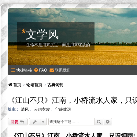
*
文学风
生命不是用来度过，而是用来绽放的
快捷链接
FAQ
联系我们
首页
论坛首页
古典词韵
《江山不只》江南，小桥流水人家，只识
版主：
清风
，
云想衣裳
，
宁静致远
搜索
高级搜索
回复
《江山不只》江南，小桥流水人家，只识烟雨!